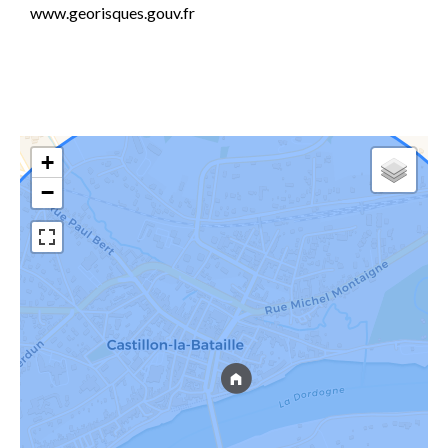
www.georisques.gouv.fr
+
−