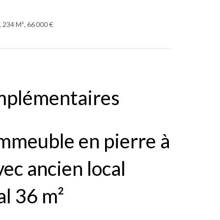
 234 M², 66 000 €
mplémentaires
immeuble en pierre à
ec ancien local
l 36 m²