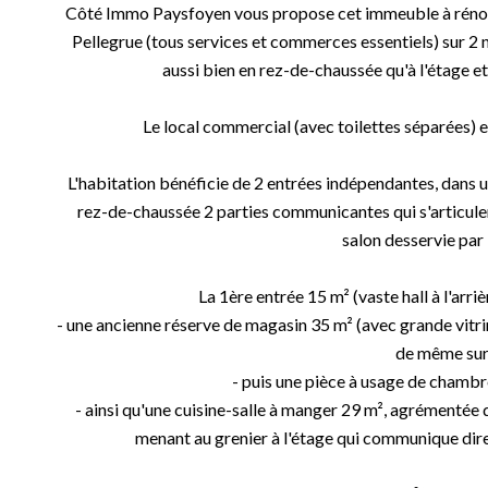
Côté Immo Paysfoyen vous propose cet immeuble à rénover
Pellegrue (tous services et commerces essentiels) sur 2 n
aussi bien en rez-de-chaussée qu'à l'étage e
Le local commercial (avec toilettes séparées) es
L'habitation bénéficie de 2 entrées indépendantes, dans u
rez-de-chaussée 2 parties communicantes qui s'articulent 
salon desservie par 
La 1ère entrée 15 m² (vaste hall à l'arri
- une ancienne réserve de magasin 35 m² (avec grande vitrine
de même sur
- puis une pièce à usage de chambre
- ainsi qu'une cuisine-salle à manger 29 m², agrémentée d
menant au grenier à l'étage qui communique dire