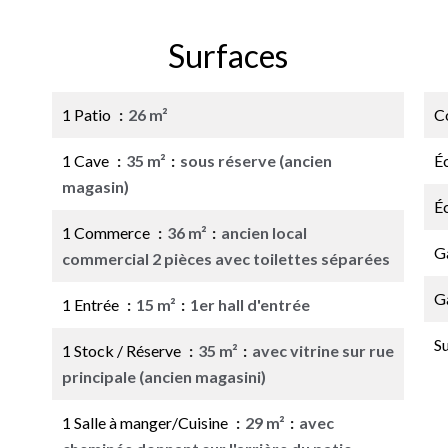
Surfaces
1 Patio
26 m²
C
1 Cave
35 m²
sous réserve (ancien
É
magasin)
É
1 Commerce
36 m²
ancien local
G
commercial 2 pièces avec toilettes séparées
G
1 Entrée
15 m²
1er hall d'entrée
S
1 Stock / Réserve
35 m²
avec vitrine sur rue
principale (ancien magasini)
1 Salle à manger/Cuisine
29 m²
avec