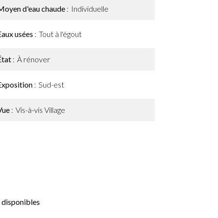
Moyen d'eau chaude
Individuelle
Eaux usées
Tout à l'égout
État
À rénover
Exposition
Sud-est
Vue
Vis-à-vis Village
 disponibles