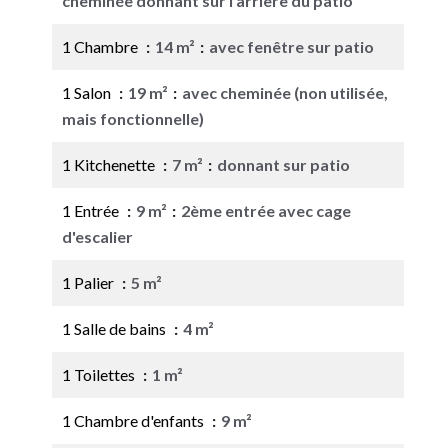
cheminée donnant sur l'arrière du patio
1 Chambre
14 m²
avec fenêtre sur patio
1 Salon
19 m²
avec cheminée (non utilisée,
mais fonctionnelle)
1 Kitchenette
7 m²
donnant sur patio
1 Entrée
9 m²
2ème entrée avec cage
d'escalier
1 Palier
5 m²
1 Salle de bains
4 m²
1 Toilettes
1 m²
1 Chambre d'enfants
9 m²