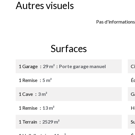
Autres visuels
Pas d'informations
Surfaces
1 Garage
29 m²
Porte garage manuel
C
1 Remise
5 m²
É
1 Cave
3 m²
G
1 Remise
13 m²
H
1 Terrain
2529 m²
S