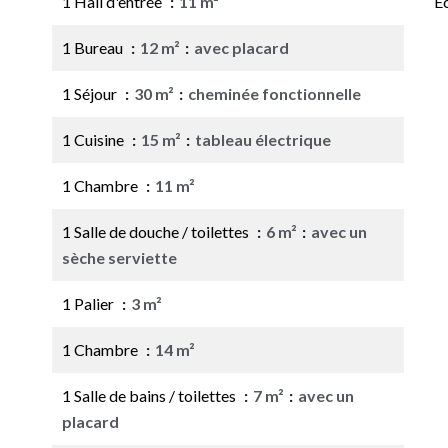
1 Hall d'entrée
11 m²
É
1 Bureau
12 m²
avec placard
1 Séjour
30 m²
cheminée fonctionnelle
1 Cuisine
15 m²
tableau électrique
1 Chambre
11 m²
1 Salle de douche / toilettes
6 m²
avec un
sèche serviette
1 Palier
3 m²
1 Chambre
14 m²
1 Salle de bains / toilettes
7 m²
avec un
placard