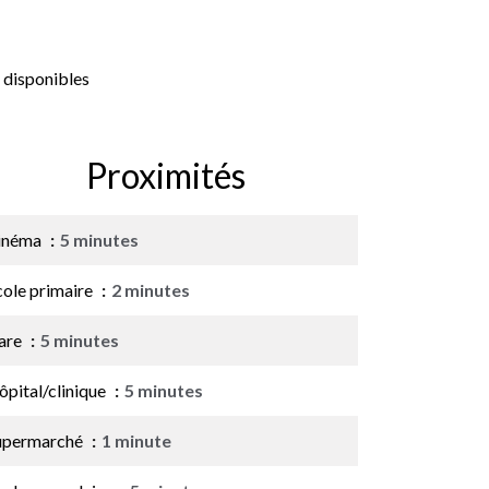
 disponibles
Proximités
inéma
5 minutes
cole primaire
2 minutes
are
5 minutes
ôpital/clinique
5 minutes
upermarché
1 minute