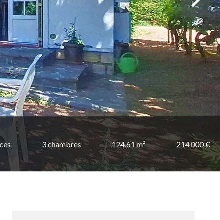
èces
3 chambres
124.61 m²
214 000 €