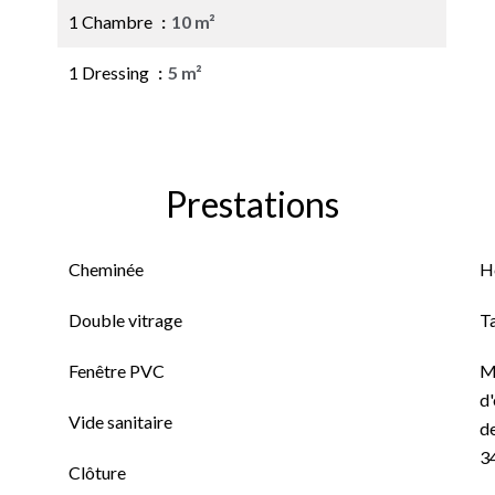
1 Chambre
10 m²
1 Dressing
5 m²
Prestations
Cheminée
H
Double vitrage
T
Fenêtre PVC
M
d'
Vide sanitaire
de
3
Clôture