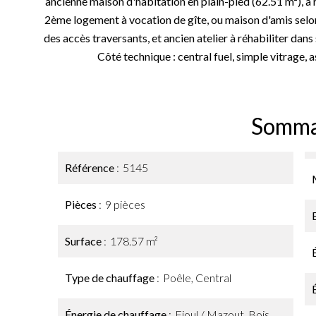
ancienne maison d'habitation en plain-pied (62.51 m²), à 
2ème logement à vocation de gîte, ou maison d'amis selon 
des accès traversants, et ancien atelier à réhabiliter dans
Côté technique : central fuel, simple vitrage,
Somma
Référence
5145
Pièces
9 pièces
Surface
178.57 m²
Type de chauffage
Poêle, Central
Énergie de chauffage
Fioul / Mazout, Bois