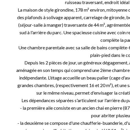
ruisseau traversant, endroit idéal
La maison de style girondine, 178 m² environ, mitoyenne d
des plafonds à solivage apparent, carrelage de gironde, bel
(séjour-salle à manger) traversante de 44 m², agrémentée
sud à l'arrière du parc. Une spacieuse cuisine avec coin re
complète la par
Une chambre parentale avec sa salle de bains complète-toi
plain-pied dans le co
Depuis les 2 pièces de jour, un généreux dégagement, a
aménagée en son temps qui comprend une 2ème chambre (18
indépendante. L'étage accueille un beau palier (cage d'a
grandes chambres, (respectivement 16 et 20 m²), et une sal
sur le même niveau, permet d'envisager la créa
Les dépendances séparées s'articulent sur l'arrière du pa
- la première aile consiste en un ancien chai en pierre (87
pour abriter plusieu
- la deuxième se compose d'une chaufferie-buanderie, d'un