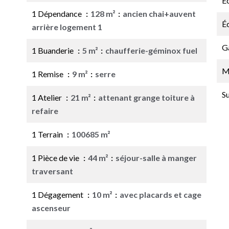
É
1 Dépendance
128 m²
ancien chai+auvent
É
arrière logement 1
G
1 Buanderie
5 m²
chaufferie-géminox fuel
M
1 Remise
9 m²
serre
S
1 Atelier
21 m²
attenant grange toiture à
refaire
1 Terrain
100685 m²
1 Pièce de vie
44 m²
séjour-salle à manger
traversant
1 Dégagement
10 m²
avec placards et cage
ascenseur