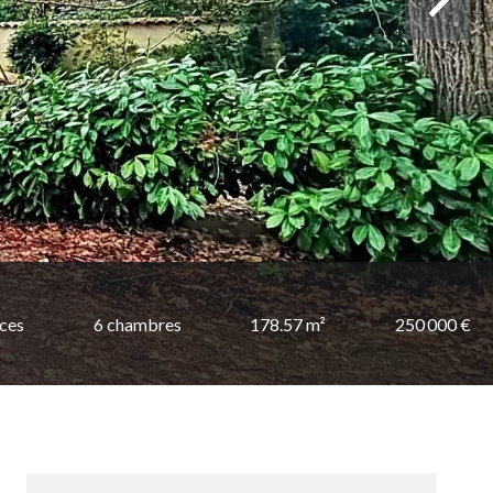
èces
6 chambres
178.57 m²
250 000 €