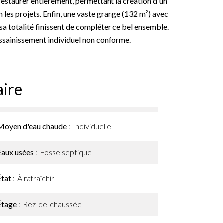
restaurer entièrement, permettant la création d'un
les projets. Enfin, une vaste grange (132 m²) avec
 sa totalité finissent de compléter ce bel ensemble.
 assainissement individuel non conforme.
ire
Moyen d'eau chaude
Individuelle
Eaux usées
Fosse septique
État
À rafraîchir
Étage
Rez-de-chaussée