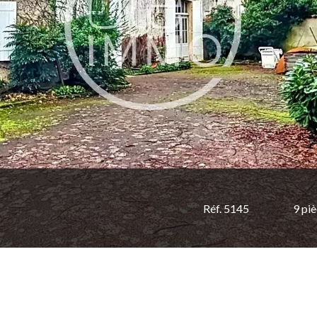
Réf. 5145
9 pi