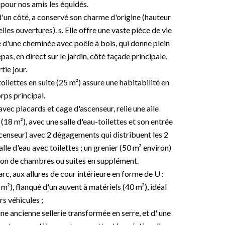
 pour nos amis les équidés.
'un côté, a conservé son charme d'origine (hauteur
les ouvertures). s. Elle offre une vaste pièce de vie
 d'une cheminée avec poêle à bois, qui donne plein
pas, en direct sur le jardin, côté façade principale,
tie jour.
lettes en suite (25 m²) assure une habitabilité en
rps principal.
vec placards et cage d'ascenseur, relie une aile
 m²), avec une salle d'eau-toilettes et son entrée
scenseur) avec 2 dégagements qui distribuent les 2
le d'eau avec toilettes ; un grenier (50 m² environ)
tion de chambres ou suites en supplément.
rc, aux allures de cour intérieure en forme de U :
 m²), flanqué d'un auvent à matériels (40 m²), idéal
rs véhicules ;
e ancienne sellerie transformée en serre, et d' une