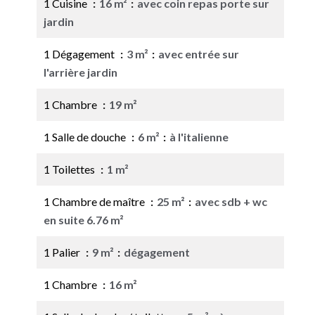
1 Cuisine
16 m²
avec coin repas porte sur
jardin
1 Dégagement
3 m²
avec entrée sur
l'arrière jardin
1 Chambre
19 m²
1 Salle de douche
6 m²
à l'italienne
1 Toilettes
1 m²
1 Chambre de maître
25 m²
avec sdb + wc
en suite 6.76 m²
1 Palier
9 m²
dégagement
1 Chambre
16 m²