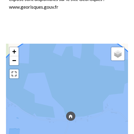
www.georisques.gouv.fr
+
−