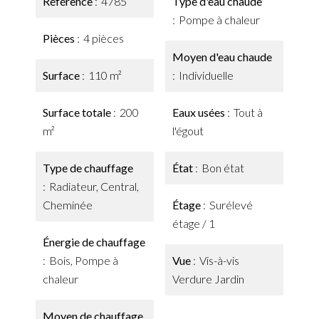
Référence
4785
Type d'eau chaude
Pompe à chaleur
Pièces
4 pièces
Moyen d'eau chaude
Surface
110 m²
Individuelle
Surface totale
200
Eaux usées
Tout à
m²
l'égout
Type de chauffage
État
Bon état
Radiateur, Central,
Cheminée
Étage
Surélevé
étage / 1
Énergie de chauffage
Bois, Pompe à
Vue
Vis-à-vis
chaleur
Verdure Jardin
Moyen de chauffage