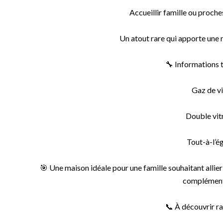
Accueillir famille ou proch
Un atout rare qui apporte une r
🔧 Informations 
Gaz de vi
Double vit
Tout-à-l’é
🎯 Une maison idéale pour une famille souhaitant alli
complément
📞 À découvrir r