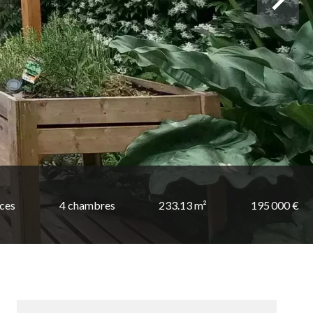
èces
4 chambres
233.13 m²
195 000 €