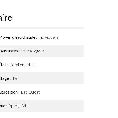
ire
Moyen d'eau chaude
Individuelle
Eaux usées
Tout à l'égout
État
Excellent état
Étage
1er
Exposition
Est, Ouest
Vue
Aperçu Ville