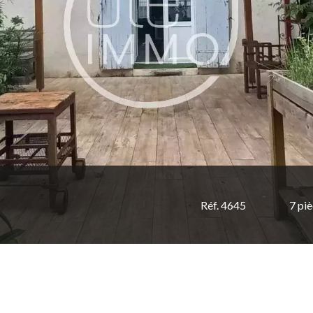
Réf. 4645
7 pi